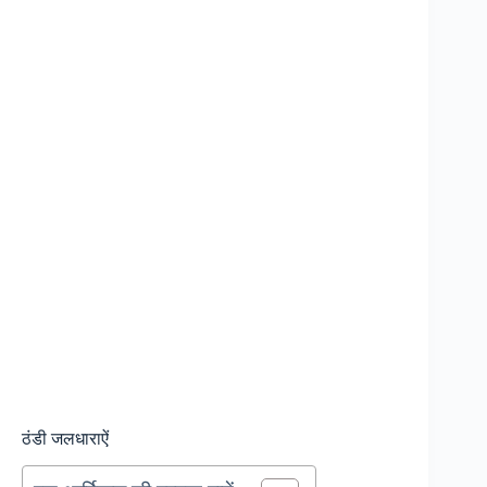
ठंडी जलधाराऐं