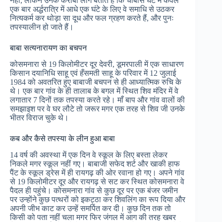
नहीं, लेकिन उनके करीबी लोग बताते हैं कि चौबीस घंटे में केवल
एक बार अर्द्धरात्रि में आधे एक घंटे के लिए वे समाधि से उठकर
नित्यकर्म कर थोड़ा सा दूध और फल ग्रहण करते हैं, और पुनः
तपस्यालीन हो जाते हैं।
बाबा सत्यनारायण का बचपन
कोसमनारा से 19 किलोमीटर दूर देवरी, डूमरपाली में एक साधारण
किसान दयानिधि साहू एवं हँसमती साहू के परिवार में 12 जुलाई
1984 को अवतरित हुए बाबाजी बचपन से ही आध्यात्मिक रुचि के
थे। एक बार गांव के ही तालाब के बगल में स्थित शिव मंदिर में वे
लगातार 7 दिनों तक तपस्या करते रहे। माँ बाप और गांव वालों की
समझाइश पर वे घर लौटे तो जरूर मगर एक तरह से शिव जी उनके
भीतर विराज चुके थे।
कब और कैसे तपस्या के लीन हुआ बाबा
14 वर्ष की अवस्था में एक दिन वे स्कूल के लिए बस्ता लेकर
निकले मगर स्कूल नहीं गए। बाबाजी सफेद शर्ट और खाकी हाफ
पैंट के स्कूल ड्रेस में ही रायगढ़ की ओर रवाना हो गए। अपने गांव
से 19 किलोमीटर दूर और रायगढ़ से सट कर स्थित कोसमनारा वे
पैदल ही पहुंचे। कोसमनारा गांव से कुछ दूर पर एक बंजर जमीन
पर उन्होंने कुछ पत्थरों को इकट्ठा कर शिवलिंग का रूप दिया और
अपनी जीभ काट कर उन्हें समर्पित कर दी। कुछ दिन तक तो
किसी को पता नहीं चला मगर फिर जंगल में आग की तरह खबर