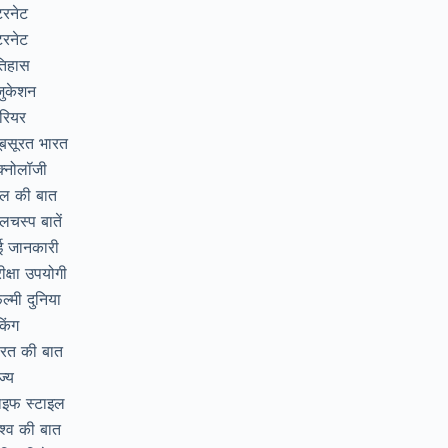
टरनेट
टरनेट
तिहास
जुकेशन
रियर
ूबसूरत भारत
क्नोलॉजी
िल की बात
लचस्प बातें
ई जानकारी
ीक्षा उपयोगी
ल्मी दुनिया
ंकिंग
ारत की बात
ज्य
ाइफ स्टाइल
श्व की बात