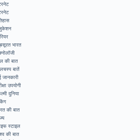
टरनेट
टरनेट
तिहास
जुकेशन
रियर
ूबसूरत भारत
क्नोलॉजी
िल की बात
लचस्प बातें
ई जानकारी
ीक्षा उपयोगी
ल्मी दुनिया
ंकिंग
ारत की बात
ज्य
ाइफ स्टाइल
श्व की बात