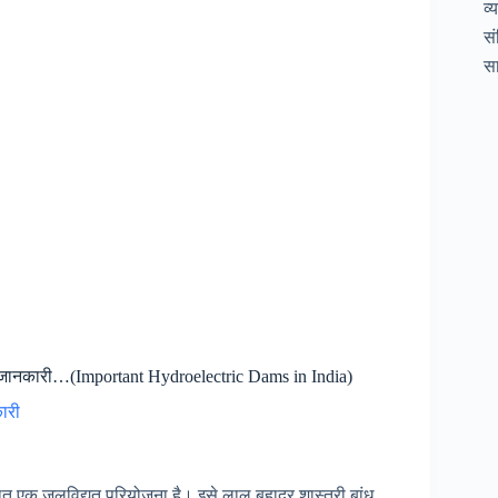
व्
सं
सा
स्तृत जानकारी…(Important Hydroelectric Dams in India)
ारी
्थित एक जलविद्युत परियोजना है। इसे लाल बहादुर शास्त्री बांध