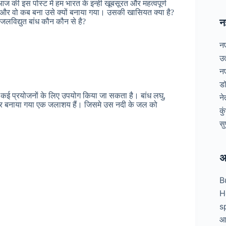
 आज की इस पोस्ट में हम भारत के इन्ही खूबसूरत और महत्वपूर्ण
ा है और वो कब बना उसे क्यों बनाया गया। उसकी खासियत क्या है?
न
ण जलविद्युत बांध कौन कौन से है?
न
उ
न
डॉ
 कई प्रयोजनों के लिए उपयोग किया जा सकता है। बांध लघु,
न
दी पर बनाया गया एक जलाशय हैं। जिसमे उस नदी के जल को
कु
सु
अ
B
H
s
आध