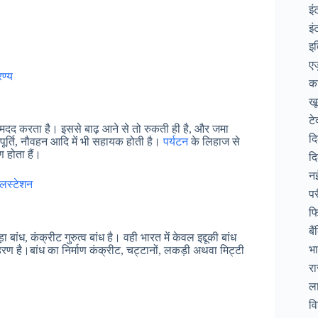
इं
इं
इ
ए
रण्य
क
ख
टे
 मदद करता है। इससे बाढ़ आने से तो रुकती ही है, और जमा
द
ूर्ति, नौवहन आदि में भी सहायक होती है।
पर्यटन
के लिहाज से
ण होता हैं।
दि
न
हिलस्टेशन
पर
फि
बै
 बांध, कंक्रीट गुरुत्व बांध है। वही भारत में केवल इद्दूकी बांध
भ
रण है।बांध का निर्माण कंक्रीट, चट्टानों, लकड़ी अथवा मिट्टी
रा
ल
वि