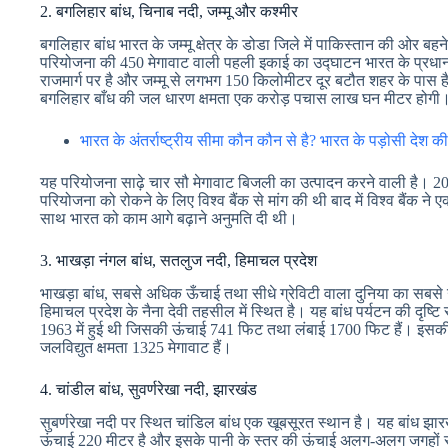
2. बगलिहार बांध, चिनाब नदी, जम्मू और कश्मीर
बगलिहार बांध भारत के जम्मू क्षेत्र के डोडा जिले में पाकिस्तान की ओर बह
परियोजना की 450 मेगावाट वाली पहली इकाई का उद्घाटन भारत के प्रधानमं
राजमार्ग पर है और जम्मू से लगभग 150 किलोमीटर दूर बटौत शहर के पास
बगलिहार बाँध की जल धारण क्षमता एक करोड़ पचास लाख घन मीटर होगी
भारत के अंतर्राष्ट्रीय सीमा कौन कौन से है? भारत के पड़ोसी देश की
यह परियोजना साढ़े चार सौ मेगावाट बिजली का उत्पादन करने वाली है। 200
परियोजना को रोकने के लिए विश्व बैंक से मांग की थी बाद में विश्व बैंक ने
साथ भारत को काम आगे बढ़ाने अनुमति दी थी।
3. भाखड़ा नंगल बांध, सतलुज नदी, हिमाचल प्रदेश
भाखड़ा बांध, सबसे अधिक ऊँचाई तथा सीधे ग्रेविटी वाला दुनिया का सबसे 
हिमाचल प्रदेश के नैना देवी तहसील में स्थित है। यह बांध पर्यटन की दृष्टि 
1963 में हुई थी जिसकी ऊंचाई 741 फिट तथा लंबाई 1700 फिट हैं। इसकी 
जलविद्युत क्षमता 1325 मेगावाट हैं।
4. चांडील बांध, सुवर्णरेखा नदी, झारखंड
सुबर्णरेखा नदी पर स्थित चांडिल बांध एक खूबसूरत स्थान है। यह बांध झारख
ऊंचाई 220 मीटर है और इसके पानी के स्तर की ऊंचाई अलग-अलग जगहों से 19