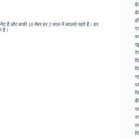
इं
इं
इ
नेंट हैं और बाकी 10 मेंबर हर 2 साल में बदलते रहते हैं। हर
ए
क है।
क
ख
टे
द
दि
न
पर
फि
बै
भ
रा
ल
वि