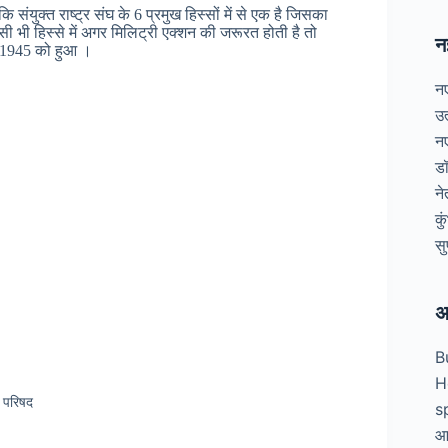
कि संयुक्त राष्ट्र संघ के 6 प्रमुख हिस्सों में से एक है जिसका
किसी भी हिस्से में अगर मिलिट्री एक्शन की जरूरत होती है तो
न
 1945 को हुआ ।
न
उ
न
डॉ
न
कु
सु
अ
B
H
षा परिषद
s
आध