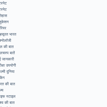
टरनेट
टरनेट
तिहास
जुकेशन
रियर
ूबसूरत भारत
क्नोलॉजी
िल की बात
लचस्प बातें
ई जानकारी
ीक्षा उपयोगी
ल्मी दुनिया
ंकिंग
ारत की बात
ज्य
ाइफ स्टाइल
श्व की बात