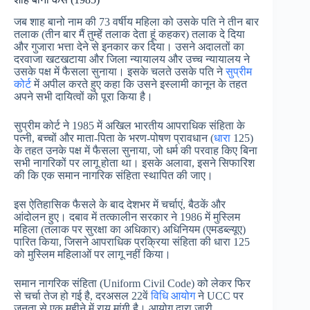
जब शाह बानो नाम की 73 वर्षीय महिला को उसके पति ने तीन बार
तलाक (तीन बार मैं तुम्हें तलाक देता हूं कहकर) तलाक दे दिया
और गुजारा भत्ता देने से इनकार कर दिया। उसने अदालतों का
दरवाजा खटखटाया और जिला न्यायालय और उच्च न्यायालय ने
उसके पक्ष में फैसला सुनाया। इसके चलते उसके पति ने
सुप्रीम
कोर्ट
में अपील करते हुए कहा कि उसने इस्लामी कानून के तहत
अपने सभी दायित्वों को पूरा किया है।
सुप्रीम कोर्ट ने 1985 में अखिल भारतीय आपराधिक संहिता के
पत्नी, बच्चों और माता-पिता के भरण-पोषण प्रावधान (
धारा
125)
के तहत उनके पक्ष में फैसला सुनाया, जो धर्म की परवाह किए बिना
सभी नागरिकों पर लागू होता था। इसके अलावा, इसने सिफारिश
की कि एक समान नागरिक संहिता स्थापित की जाए।
इस ऐतिहासिक फैसले के बाद देशभर में चर्चाएं, बैठकें और
आंदोलन हुए। दबाव में तत्कालीन सरकार ने 1986 में मुस्लिम
महिला (तलाक पर सुरक्षा का अधिकार) अधिनियम (एमडब्ल्यूए)
पारित किया, जिसने आपराधिक प्रक्रिया संहिता की धारा 125
को मुस्लिम महिलाओं पर लागू नहीं किया।
समान नागरिक संहिता (Uniform Civil Code) को लेकर फिर
से चर्चा तेज हो गई है, दरअसल 22वें
विधि आयोग
ने UCC पर
जनता से एक महीने में राय मांगी है। आयोग द्वारा जारी