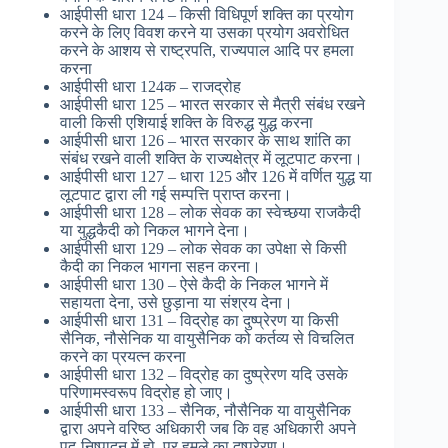
आईपीसी धारा 124 – किसी विधिपूर्ण शक्ति का प्रयोग
करने के लिए विवश करने या उसका प्रयोग अवरोधित
करने के आशय से राष्ट्रपति, राज्यपाल आदि पर हमला
करना
आईपीसी धारा 124क – राजद्रोह
आईपीसी धारा 125 – भारत सरकार से मैत्री संबंध रखने
वाली किसी एशियाई शक्ति के विरुद्ध युद्ध करना
आईपीसी धारा 126 – भारत सरकार के साथ शांति का
संबंध रखने वाली शक्ति के राज्यक्षेत्र में लूटपाट करना।
आईपीसी धारा 127 – धारा 125 और 126 में वर्णित युद्ध या
लूटपाट द्वारा ली गई सम्पत्ति प्राप्त करना।
आईपीसी धारा 128 – लोक सेवक का स्वेच्छया राजकैदी
या युद्धकैदी को निकल भागने देना।
आईपीसी धारा 129 – लोक सेवक का उपेक्षा से किसी
कैदी का निकल भागना सहन करना।
आईपीसी धारा 130 – ऐसे कैदी के निकल भागने में
सहायता देना, उसे छुड़ाना या संश्रय देना।
आईपीसी धारा 131 – विद्रोह का दुष्प्रेरण या किसी
सैनिक, नौसेनिक या वायुसैनिक को कर्तव्य से विचलित
करने का प्रयत्न करना
आईपीसी धारा 132 – विद्रोह का दुष्प्रेरण यदि उसके
परिणामस्वरूप विद्रोह हो जाए।
आईपीसी धारा 133 – सैनिक, नौसैनिक या वायुसैनिक
द्वारा अपने वरिष्ठ अधिकारी जब कि वह अधिकारी अपने
पद-निष्पादन में हो, पर हमले का दुष्प्रेरण।